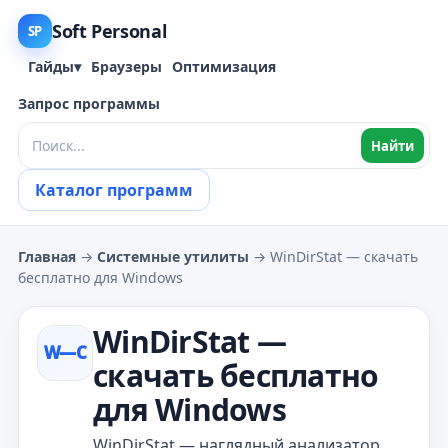
Soft Personal
SP
Гайды
▾
Браузеры
Оптимизация
Запрос программы
Найти
Каталог программ
Главная
→
Системные утилиты
→ WinDirStat — скачать
бесплатно для Windows
WinDirStat —
W—С
скачать бесплатно
для Windows
WinDirStat — наглядный анализатор