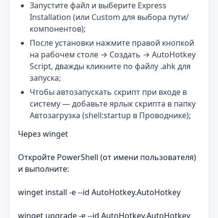
Запустите файл и выберите Express
Installation (или Custom для выбора пути/
компонентов);
После установки нажмите правой кнопкой
на рабочем столе → Создать → AutoHotkey
Script, дважды кликните по файлу .ahk для
запуска;
Чтобы автозапускать скрипт при входе в
систему — добавьте ярлык скрипта в папку
Автозагрузка (shell:startup в Проводнике);
Через winget
Откройте PowerShell (от имени пользователя)
и выполните:
winget install -e --id AutoHotkey.AutoHotkey
winget upgrade -e --id AutoHotkey.AutoHotkey