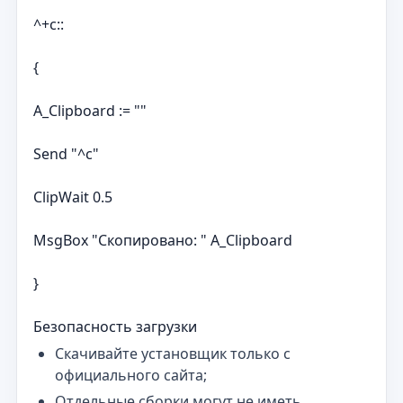
^+c::
{
A_Clipboard := ""
Send "^c"
ClipWait 0.5
MsgBox "Скопировано: " A_Clipboard
}
Безопасность загрузки
Скачивайте установщик только с
официального сайта;
Отдельные сборки могут не иметь