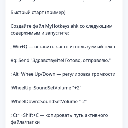
Быстрый старт (пример)
Создайте файл MyHotkeys.ahk со следующим
содержимым и запустите:
; Win+Q — вставить часто используемый текст
#q::Send "Здравствуйте! Готово, отправляю."
; Alt+WheelUp/Down — регулировка громкости
!WheelUp::SoundSetVolume "+2"
!WheelDown::SoundSetVolume "-2"
; Ctrl+Shift+C — копировать путь активного
файла/папки