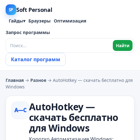
Soft Personal
SP
Гайды
▾
Браузеры
Оптимизация
Запрос программы
Найти
Каталог программ
Главная
→
Разное
→ AutoHotkey — скачать бесплатно для
Windows
AutoHotkey —
A—С
скачать бесплатно
для Windows
Коротко Автоматизация Windows: