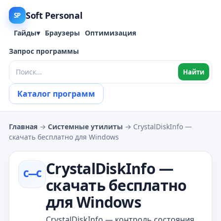
Soft Personal
SP
Гайды
▾
Браузеры
Оптимизация
Запрос программы
Найти
Каталог программ
Главная
→
Системные утилиты
→ CrystalDiskInfo —
скачать бесплатно для Windows
CrystalDiskInfo —
C—С
скачать бесплатно
для Windows
CrystalDiskInfo — контроль состояния