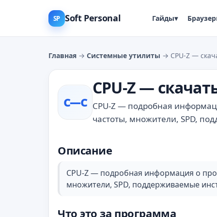
Soft Personal
Гайды
▾
Браузе
SP
Главная
→
Системные утилиты
→ CPU‑Z — скач
CPU‑Z — скачат
C—С
CPU‑Z — подробная информаци
частоты, множители, SPD, по
Описание
CPU‑Z — подробная информация о проц
множители, SPD, поддерживаемые инс
Что это за программа