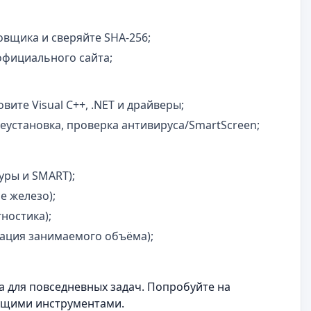
вщика и сверяйте SHA‑256;
официального сайта;
вите Visual C++, .NET и драйверы;
еустановка, проверка антивируса/SmartScreen;
туры и SMART);
е железо);
ностика);
изация занимаемого объёма);
а для повседневных задач. Попробуйте на
кущими инструментами.