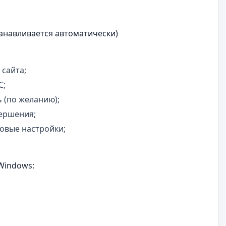
танавливается автоматически)
сайта;
C;
 (по желанию);
ершения;
овые настройки;
Windows: