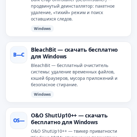
продвинутый деинсталлятор: пакетное
удаление, «тихий» режим и поиск
оставшихся следов.
Windows
BleachBit — скачать бесплатно
B—С
для Windows
BleachBit — бесплатный очиститель
системы: удаление временных файлов,
кэшей браузеров, мусора приложений и
безопасное стирание.
Windows
O&O ShutUp10++ — скачать
OS—
бесплатно для Windows
O&O ShutUp10++ — твикер приватности