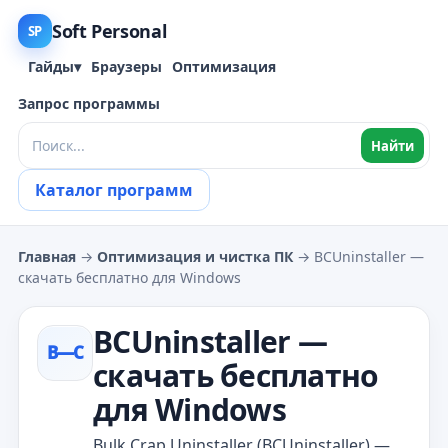
Soft Personal
SP
Гайды
▾
Браузеры
Оптимизация
Запрос программы
Найти
Каталог программ
Главная
→
Оптимизация и чистка ПК
→ BCUninstaller —
скачать бесплатно для Windows
BCUninstaller —
B—С
скачать бесплатно
для Windows
Bulk Crap Uninstaller (BCUninstaller) —