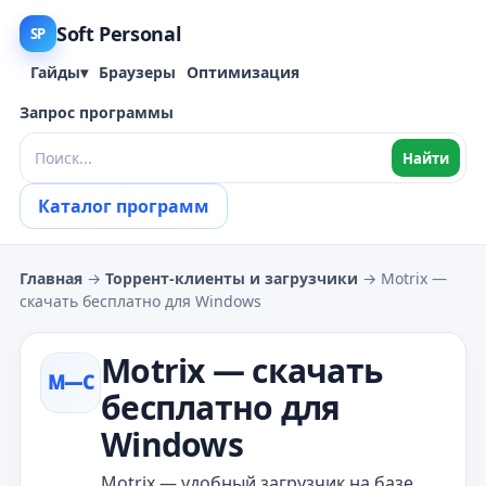
Soft Personal
SP
Гайды
▾
Браузеры
Оптимизация
Запрос программы
Найти
Каталог программ
Главная
→
Торрент‑клиенты и загрузчики
→ Motrix —
скачать бесплатно для Windows
Motrix — скачать
M—С
бесплатно для
Windows
Motrix — удобный загрузчик на базе