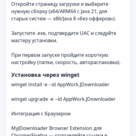
Откройте страницу загрузки и выберите
нужную сборку (x64/ARM64 с Java 21; для
старых систем — x86/Java 8 «без офферов»).
Запустите .exe, подтвердите UAC и следуйте
мастеру установки.
При первом запуске пройдите короткую
настройку (папки, скорость, автораспаковка).
Установка через winget
winget install -e --id AppWork.JDownloader
winget upgrade -e --id AppWork.JDownloader
Интеграция с браузером
MyJDownloader Browser Extension для
Chrome/Firefox — отправляйте ссылки в