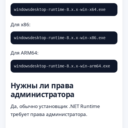
windowsdesktop-runtime-8.x.x-win-x64.exe
Для x86:
windowsdesktop-runtime-8.x.x-win-x86.exe
Для ARM64:
windowsdesktop-runtime-8.x.x-win-arm64.exe
Нужны ли права
администратора
Да, обычно установщик .NET Runtime
требует права администратора.