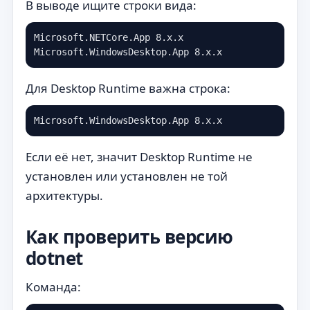
В выводе ищите строки вида:
Microsoft.NETCore.App 8.x.x

Microsoft.WindowsDesktop.App 8.x.x
Для Desktop Runtime важна строка:
Microsoft.WindowsDesktop.App 8.x.x
Если её нет, значит Desktop Runtime не
установлен или установлен не той
архитектуры.
Как проверить версию
dotnet
Команда: