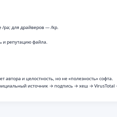
/pa; для драйверов — /kp.
сь и репутацию файла.
 автора и целостность, но не «полезность» софта.
ициальный источник → подпись → хеш → VirusTotal →