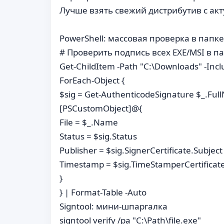
Лучше взять свежий дистрибутив с ак
PowerShell: массовая проверка в папке
# Проверить подпись всех EXE/MSI в па
Get-ChildItem -Path "C:\Downloads" -Inclu
ForEach-Object {
$sig = Get-AuthenticodeSignature $_.Fu
[PSCustomObject]@{
File = $_.Name
Status = $sig.Status
Publisher = $sig.SignerCertificate.Subject
Timestamp = $sig.TimeStamperCertificate
}
} | Format-Table -Auto
Signtool: мини-шпаргалка
signtool verify /pa "C:\Path\file.exe"