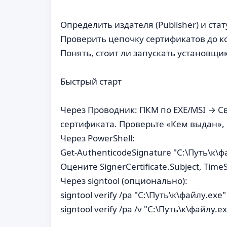
Определить издателя (Publisher) и ст
Проверить цепочку сертификатов до к
Понять, стоит ли запускать установщи
Быстрый старт
Через Проводник: ПКМ по EXE/MSI → 
сертификата. Проверьте «Кем выдан»,
Через PowerShell:
Get-AuthenticodeSignature "C:\Путь\к\ф
Оцените SignerCertificate.Subject, Time
Через signtool (опционально):
signtool verify /pa "C:\Путь\к\файлу.exe"
signtool verify /pa /v "C:\Путь\к\файлу.e