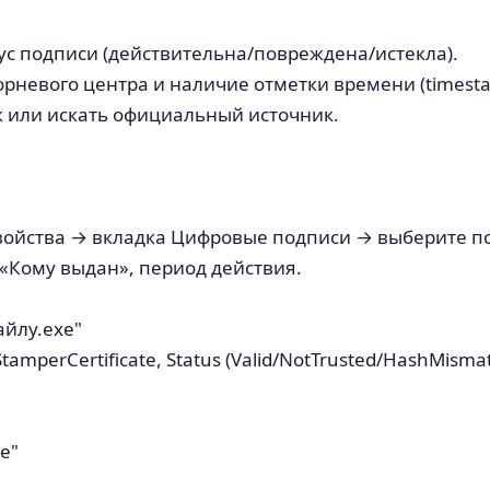
атус подписи (действительна/повреждена/истекла).
орневого центра и наличие отметки времени (timest
к или искать официальный источник.
Свойства → вкладка Цифровые подписи → выберите 
 «Кому выдан», период действия.
айлу.exe"
StamperCertificate, Status (Valid/NotTrusted/HashMism
xe"