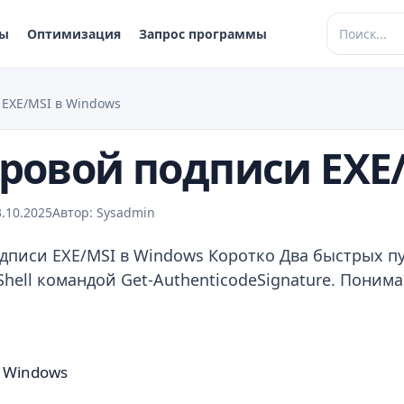
ры
Оптимизация
Запрос программы
EXE/MSI в Windows
ровой подписи EXE/
.10.2025
Автор: Sysadmin
одписи EXE/MSI в Windows Коротко Два быстрых п
hell командой Get-AuthenticodeSignature. Понима
 Windows