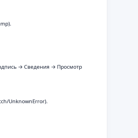
amp).
подпись → Сведения → Просмотр
atch/UnknownError).