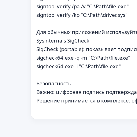
signtool verify /pa /v "C:\Path\file.exe"
signtool verify /kp "C:\Path\driver.sys"
Для обычных приложений используйте 
Sysinternals SigCheck
SigCheck (portable): показывает подпи
sigcheck64.exe -q -m "C:\Path\file.exe"
sigcheck64.exe -i "C:\Path\file.exe"
Безопасность
Важно: цифровая подпись подтверждает
Решение принимается в комплексе: оф