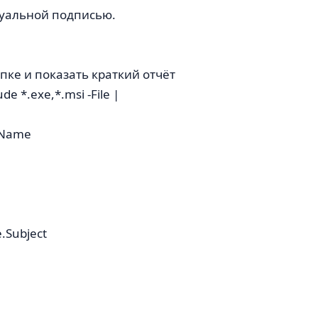
туальной подписью.
пке и показать краткий отчёт
de *.exe,*.msi -File |
llName
.Subject