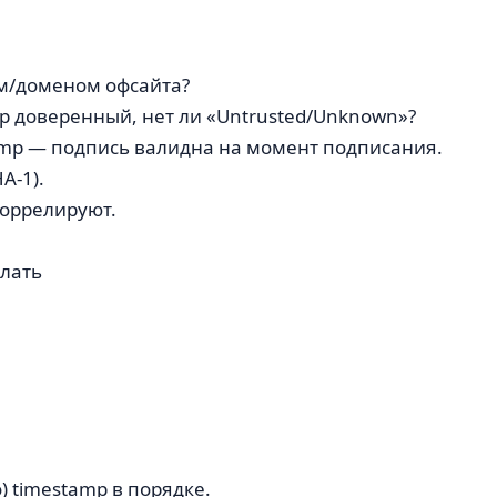
дом/доменом офсайта?
р доверенный, нет ли «Untrusted/Unknown»?
amp — подпись валидна на момент подписания.
A-1).
коррелируют.
елать
) timestamp в порядке.