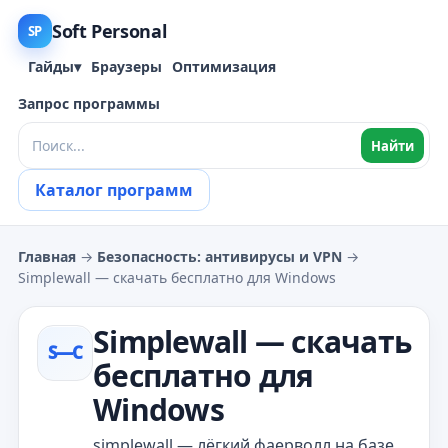
Soft Personal
SP
Гайды
▾
Браузеры
Оптимизация
Запрос программы
Найти
Каталог программ
Главная
→
Безопасность: антивирусы и VPN
→
Simplewall — скачать бесплатно для Windows
Simplewall — скачать
S—С
бесплатно для
Windows
simplewall — лёгкий фаерволл на базе