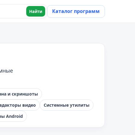
Каталог программ
Найти
емные
ана и скриншоты
едакторы видео
Системные утилиты
ы Android