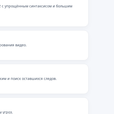
v2 с упрощённым синтаксисом и большим
рования видео.
ежим и поиск оставшихся следов.
 угроз.