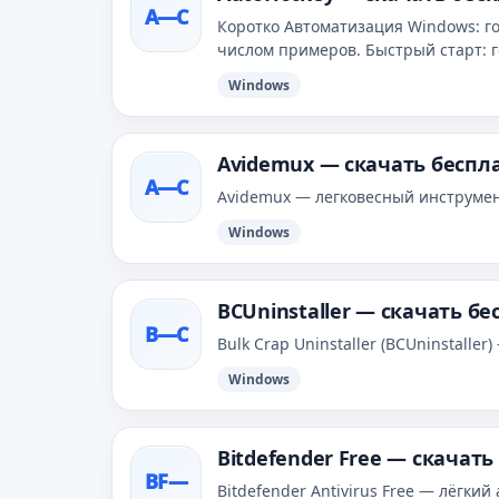
A—С
Коротко Автоматизация Windows: г
числом примеров. Быстрый старт: го
Windows
Avidemux — скачать беспл
A—С
Avidemux — легковесный инструмен
Windows
BCUninstaller — скачать б
B—С
Bulk Crap Uninstaller (BCUninstall
Windows
Bitdefender Free — скачат
BF—
Bitdefender Antivirus Free — лёгк