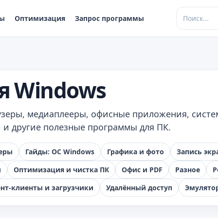
ры
Оптимизация
Запрос программы
я Windows
аузеры, медиаплееры, офисные приложения, сист
 и другие полезные программы для ПК.
еры
Гайды: ОС Windows
Графика и фото
Запись экр
и
Оптимизация и чистка ПК
Офис и PDF
Разное
Р
ент‑клиенты и загрузчики
Удалённый доступ
Эмулятор