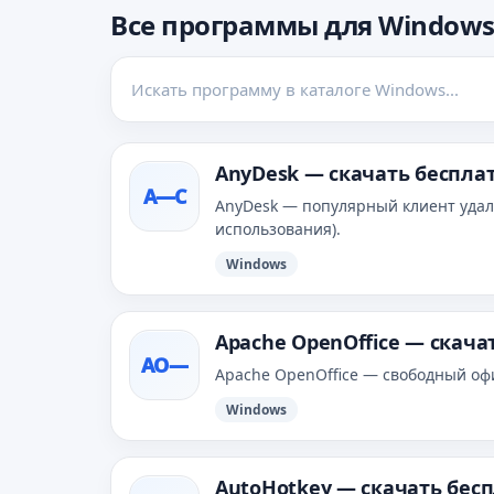
Все программы для Window
AnyDesk — скачать беспла
A—С
AnyDesk — популярный клиент удал
использования).
Windows
Apache OpenOffice — скача
AO—
Apache OpenOffice — свободный офисн
Windows
AutoHotkey — скачать бес