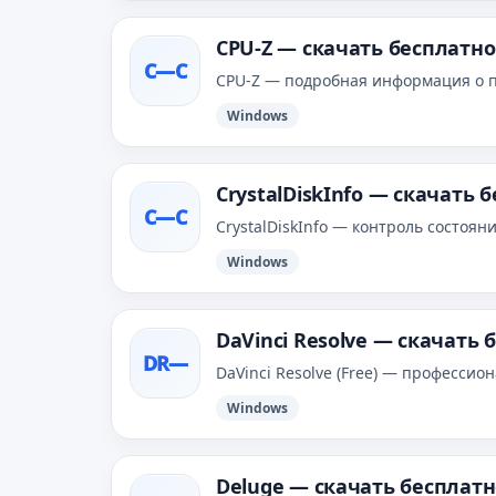
CPU‑Z — скачать бесплатно
C—С
CPU‑Z — подробная информация о п
Windows
CrystalDiskInfo — скачать 
C—С
CrystalDiskInfo — контроль состоя
Windows
DaVinci Resolve — скачать
DR—
DaVinci Resolve (Free) — профессио
Windows
Deluge — скачать бесплат