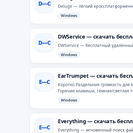
D—С
Deluge — лёгкий кроссплатформенны
Windows
DWService — скачать бесп
D—С
DWService — бесплатный удалённый
Windows
EarTrumpet — скачать бес
E—С
Коротко Раздельная громкость для 
Горячие клавиши, тёмная/светлая те
Windows
Everything — скачать бесп
E—С
Everything — мгновенный поиск файл