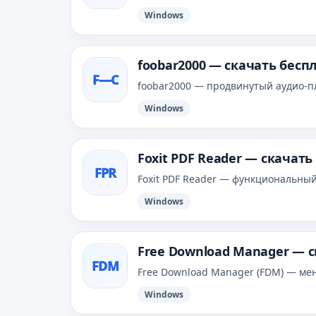
Windows
foobar2000 — скачать бесп
F—С
foobar2000 — продвинутый аудио‑пл
Windows
Foxit PDF Reader — скачат
FPR
Foxit PDF Reader — функциональны
Windows
Free Download Manager — 
FDM
Free Download Manager (FDM) — ме
Windows