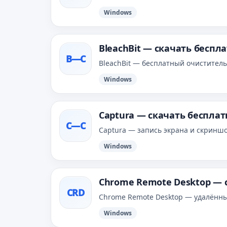
Windows
BleachBit — скачать беспл
B—С
BleachBit — бесплатный очистител
Windows
Captura — скачать бесплат
C—С
Captura — запись экрана и скриншот
Windows
Chrome Remote Desktop — 
CRD
Chrome Remote Desktop — удалённы
Windows