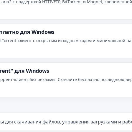
 aria2 с поддержкой HTTP/FTP, BitTorrent и Magnet, современно
сплатно для Windows
itTorrent‑клиент с открытым исходным кодом и минимальной наг
rrent" для Windows
оррент‑клиент без рекламы. Скачайте бесплатно последнюю ве
ы для скачивания файлов, управления загрузками и ра