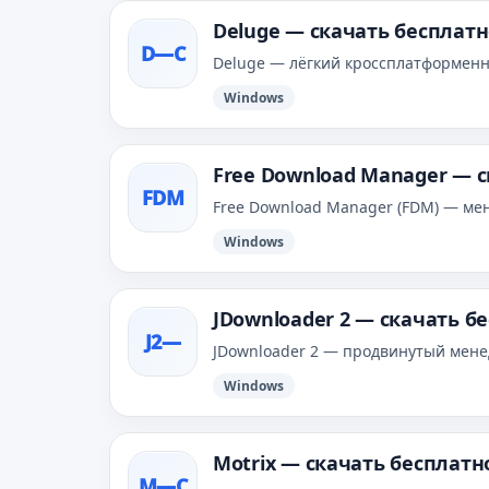
Deluge — скачать бесплат
D—С
Deluge — лёгкий кроссплатформенны
Windows
Free Download Manager — 
FDM
Free Download Manager (FDM) — ме
Windows
JDownloader 2 — скачать б
J2—
JDownloader 2 — продвинутый менед
Windows
Motrix — скачать бесплатн
M—С