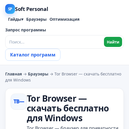
Soft Personal
SP
Гайды
▾
Браузеры
Оптимизация
Запрос программы
Найти
Каталог программ
Главная
→
Браузеры
→ Tor Browser — скачать бесплатно
для Windows
Tor Browser —
TB—
скачать бесплатно
для Windows
Tor Browser — браузер для приватности