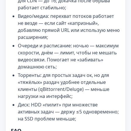
для CDN — до 16; докачка после обрыва
работает стабильно;
Видео/медиа: перехват потоков работает
не везде — если сайт «капризный»,
добавляю прямой URL или использую меню
расширения;
Очереди и расписание: ночью — максимум
скорости, днём — лимит, чтобы не мешать
видеосвязи. Помогает не «забивать»
домашнюю сеть;
Торренты: для простых задач ок, но для
«тяжёлых» раздач удобнее отдельные
клиенты (qBittorrent/Deluge) — меньше
нагрузки на интерфейс;
Диск: HDD «пилит» при множестве
активных задач — держу ≤5 одновременно;
на SSD проблем меньше;
FAQ