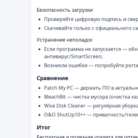
Безопасность загрузки
Проверяйте цифровую подпись и свер
Скачивайте только с официального са
Устранение неполадок
Если программа не запускается — обно
антивирус/SmartScreen;
Возникли ошибки — попробуйте porta
Сравнение
Patch My PC — держать ПО в актуальн
BleachBit — чистка мусора (очистка к
Wise Disk Cleaner — регулярная уборк
O&O ShutUp10++ — приватность/телем
Итог
Бесплатная и полезная утилита для опти