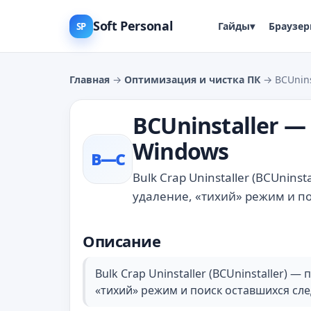
Soft Personal
Гайды
▾
Браузе
SP
Главная
→
Оптимизация и чистка ПК
→ BCUnins
BCUninstaller —
Windows
B—С
Bulk Crap Uninstaller (BCUnin
удаление, «тихий» режим и по
Описание
Bulk Crap Uninstaller (BCUninstaller) 
«тихий» режим и поиск оставшихся сле