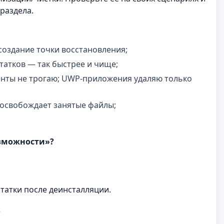
раздела.
оздание точки восстановления;
татков — так быстрее и чище;
енты не трогаю; UWP‑приложения удаляю только
 освобождает занятые файлы;
озможности»?
статки после деинсталляции.
?