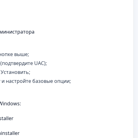
дминистратора
нопке выше;
 (подтвердите UAC);
 Установить;
 и настройте базовые опции;
Windows:
taller
installer