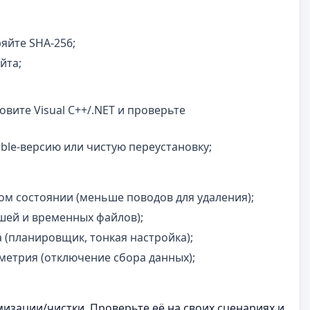
яйте SHA‑256;
йта;
вите Visual C++/.NET и проверьте
ble‑версию или чистую переустановку;
ом состоянии (меньше поводов для удаления);
эшей и временных файлов);
а (планировщик, тонкая настройка);
етрия (отключение сбора данных);
мизации/чистки. Проверьте её на своих сценариях и