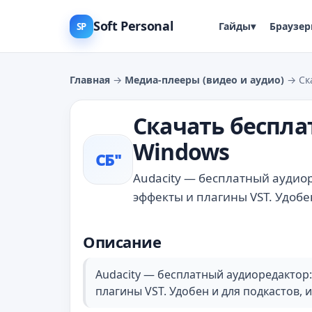
Soft Personal
Гайды
▾
Браузе
SP
Главная
→
Медиа-плееры (видео и аудио)
→ Ска
Скачать бесплат
Windows
СБ"
Audacity — бесплатный аудио
эффекты и плагины VST. Удобен
Описание
Audacity — бесплатный аудиоредактор:
плагины VST. Удобен и для подкастов, и