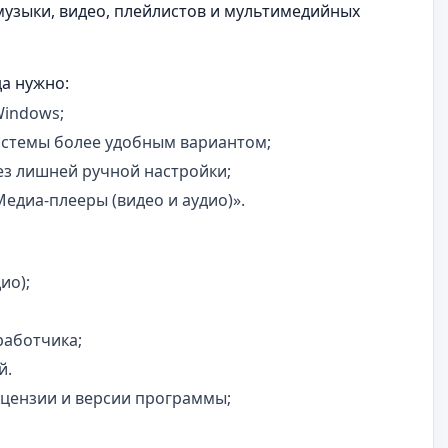
музыки, видео, плейлистов и мультимедийных
да нужно:
Windows;
истемы более удобным вариантом;
з лишней ручной настройки;
едиа-плееры (видео и аудио)».
ио);
работчика;
й.
ицензии и версии программы;